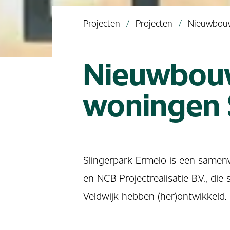
Projecten
Projecten
Nieuwbou
Nieuwbou
woningen 
Slingerpark Ermelo is een samenw
en NCB Projectrealisatie B.V., di
Veldwijk hebben (her)ontwikkeld.