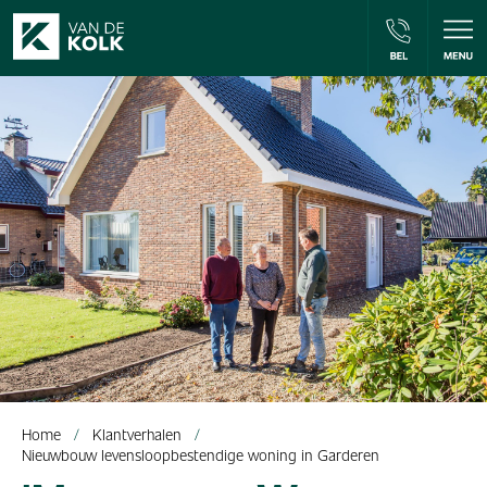
Home
Klantverhalen
Nieuwbouw levensloopbestendige woning in Garderen